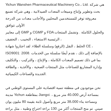
Yichun Wanshen Pharmaceutical Machinery Co.، Ltd. هي شركة
بحث
وتطوير وإنتاج ومبيعات المعدات الصيدلانية ، وهي
شركة تصنيع
معروفة
توفر للمستخدمين المحليين
والأجانب
معدات من
الدرجة
الأولى
تتوافق
والحلول
الكاملة
.
وتشمل المنتجات
إلى معايير GMP و CGMP و FDA
الرئيسية الاستغناء ، التحبيب ، التجفيف ،
الخلط ، النقل (الرفع) وسلسلة الطلاء. لقد اجتازوا شهادة CE ،
ISO9001: 2008. بالإضافة إلى ذلك ، نقدم أيضًا سلسلة من الخدمات
بما في ذلك تصميم المعدات الكاملة ، والإنتاج ، والتركيب ،
والتكليف
وإدارة المشاريع للصناعات مثل المنتجات الصحية ،
والأغذية ، والطاقة
الجديدة والصناعات الكيميائية.
نحن موجودون في منطقة تنمية اقتصادية على المستوى الوطني في
بمقاطعة Jiangxi. بمساحة أرض 40،000 متر مربع ،
مدينة Yichun
ومساحة بناء
38،000
متر مربع
وأصول ثابتة بقيمة 80 مليون يوان
صيني.
تم منح المنتجات أكثر من 130 براءة اختراع وطنية ، مثل
براءة