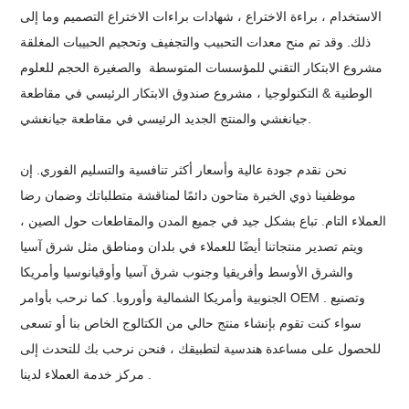
الاستخدام ، براءة الاختراع ، شهادات براءات الاختراع التصميم وما إلى
ذلك.
وقد تم منح معدات التحبيب والتجفيف وتحجيم الحبيبات المغلقة
مشروع الابتكار التقني للمؤسسات المتوسطة
والصغيرة الحجم
للعلوم
الوطنية & التكنولوجيا ، مشروع صندوق الابتكار الرئيسي في مقاطعة
والمنتج الجديد الرئيسي في مقاطعة جيانغشي.
جيانغشي
نحن نقدم جودة عالية وأسعار أكثر تنافسية والتسليم الفوري. إن
موظفينا
ذوي الخبرة متاحون دائمًا لمناقشة متطلباتك
وضمان رضا
العملاء التام. تباع بشكل جيد في جميع المدن
والمقاطعات حول الصين ،
ويتم تصدير منتجاتنا أيضًا للعملاء في
بلدان ومناطق مثل شرق آسيا
والشرق الأوسط وأفريقيا وجنوب شرق آسيا
وأوقيانوسيا وأمريكا
OEM وتصنيع
.
بأوامر
الجنوبية وأمريكا الشمالية وأوروبا. كما نرحب
سواء كنت تقوم بإنشاء منتج حالي من الكتالوج الخاص بنا أو تسعى
للحصول على
مساعدة هندسية لتطبيقك ، فنحن نرحب بك للتحدث إلى
.
لدينا
مركز خدمة العملاء