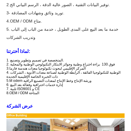
2.توفير البيانات التقنية ، الصور عالية الدقة ، الرسم البياني الخ.
3- توريد وثائق وشهادات المصادقة.
4.OEM / ODM متاح.
5. خدمة ما بعد البيع على المدى الطويل ، خدمة من الباب إلى الباب
وتدريب الشركات
لماذا أخترتنا:
1. المتخصصة في تصميم وتطوير وتصنيع.
2. فوق 130
براءة اختراع
وطنية
وجوائز الابتكار
التكنولوجي الوطنية والمحلية
3.المركز الإقليمي
لبحوث
تكنولوجيا معدات هندسة فارما
الوطنية
للتكنولوجيا الفائقة ،
الرابطة الوطنية لصناعة معدات
الأدوية ،
الشركات
4.
ذات الخبرة الخاصة الإقليمية الجديدة
odern ورشة الإنتاج وخط الإنتاج
لمعدات التصنيع
الراقية
5.M
إدارة خدمات احترافية وفعالة بعد البيع
6.
تلبية ISO9001 و CE
7.
8.OEM / ODM المتاحة
عرض الشركة