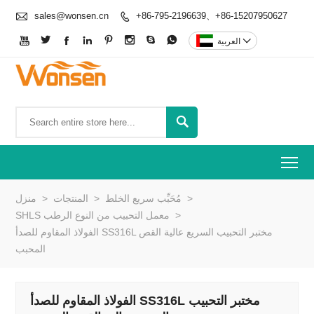

sales@wonsen.cn
+86-795-2196639、+86-15207950627










العربية

To
>
مُحَبِّب سريع الخلط
>
المنتجات
>
منزل
>
SHLS معمل التحبيب من النوع الرطب
الفولاذ المقاوم للصدأ SS316L مختبر التحبيب السريع عالية القص
المحبب
الفولاذ المقاوم للصدأ SS316L مختبر التحبيب