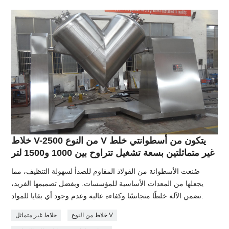
خلاط V-2500 من النوع V يتكون من أسطوانتي خلط
غير متماثلتين بسعة تشغيل تتراوح بين 1000 و1500 لتر
صُنعت الأسطوانة من الفولاذ المقاوم للصدأ لسهولة التنظيف، مما
يجعلها من المعدات الأساسية للمؤسسات. وبفضل تصميمها الفريد،
تضمن الآلة خلطًا متجانسًا وكفاءة عالية وعدم وجود أي بقايا للمواد.
خلاط من النوع V
خلاط غير متماثل