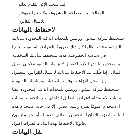
لقد منحتنا الإذن للقيام بذلك
المعالجة من مصلحتنا المشروعة ولا تلغيها حقوقك
للامتثال للقانون
الاحتفاظ بالبيانات
سيحتفظ شركة ييتشون وونسن للمعدات الذكية المحدودة ببياناتك
الشخصية فقط طالما كان ذلك ضروريًا للأغراض المنصوص عليها
في سياسة الخصوصية هذه. سنحتفظ ببياناتك الشخصية
ونستخدمها بالقدر اللازم للامتثال لالتزاماتنا القانونية (على سبيل
المثال ، إذا طُلب منا الاحتفاظ ببياناتك للامتثال للقوانين المعمول
بها) ، وحل النزاعات وفرض اتفاقياتنا وسياساتنا القانونية.
سيحتفظ شركة ييتشون وونسن للمعدات الذكية المحدودة أيضًا
ببيانات الاستخدام لأغراض التحليل الداخلي. يتم الاحتفاظ ببيانات
الاستخدام عمومًا لفترة زمنية أقصر ، إلا في حالة استخدام هذه
البيانات لتعزيز الأمان أو لتحسين وظائف خدمتنا ، أو نحن ملزمون
قانونًا بالاحتفاظ بهذه البيانات لفترات أطول.
نقل البيانات