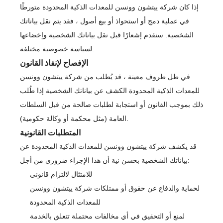
إذا كان شركة ييتشون وونسن للمعدات الذكية المحدودة متورطًا
في عملية دمج أو استحواذ أو بيع أصول ، فقد يتم نقل بياناتك
الشخصية. سنقدم إشعارًا قبل نقل بياناتك الشخصية وإخضاعها
لسياسة خصوصية مختلفة.
الإفصاح لإنفاذ القانون
في ظل ظروف معينة ، قد يُطلب من شركة ييتشون وونسن
للمعدات الذكية المحدودة الكشف عن بياناتك الشخصية إذا طُلب
ذلك بموجب القانون أو استجابة لطلبات صالحة من قبل السلطات
العامة (مثل محكمة أو وكالة حكومية).
المتطلبات القانونية
قد يكشف شركة ييتشون وونسن للمعدات الذكية المحدودة عن
بياناتك الشخصية بحسن نية أن هذا الإجراء ضروري من أجل:
للامتثال لالتزام قانوني
لحماية والدفاع عن حقوق أو ممتلكات شركة ييتشون وونسن
للمعدات الذكية المحدودة
لمنع أو التحقيق في أي مخالفات محتملة تتعلق بالخدمة