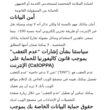
لحماية السلامة الشخصية لمستخدمي الخدمة أو الجمهور
للحماية من المسؤولية القانونية
أمن البيانات
أمان بياناتك مهم بالنسبة لنا ولكن تذكر أنه لا توجد وسيلة نقل
عبر الإنترنت أو طريقة تخزين إلكتروني آمنة بنسبة 100٪. بينما
نسعى جاهدين لاستخدام وسائل مقبولة تجاريًا لحماية بياناتك
الشخصية ، لا يمكننا ضمان أمنها المطلق.
سياستنا بشأن إشارات "عدم التعقب"
بموجب قانون كاليفورنيا للحماية على
الإنترنت (CalOPPA)
نحن لا ندعم خاصية "عدم التعقب" ("DNT"). عدم التعقب هو
تفضيل يمكنك تعيينه في متصفح الويب الخاص بك لإعلام مواقع
الويب بأنك لا تريد أن يتم تعقبك.
يمكنك تمكين أو تعطيل "عدم التعقب" من خلال زيارة صفحة
التفضيلات أو الإعدادات في متصفح الويب لديك.
حقوق حماية البيانات الخاصة بك بموجب