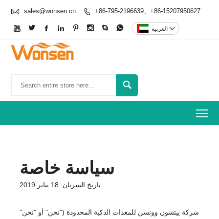

sales@wonsen.cn
+86-795-2196639、+86-15207950627










العربية

To
سياسة خاصة
تاريخ السريان: 18 يناير 2019
شركة ييتشون وونسن للمعدات الذكية المحدودة ("نحن" أو "نحن"