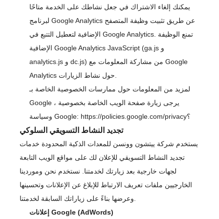
يمكنك إلغاء الاشتراك في جعل نشاطك على الخدمة متاحًا
لبرنامج Google Analytics عن طريق تثبيت وظيفة المتصفح
الإضافية لتعطيل التتبع في Google Analytics. تمنع الوظيفة
الإضافية Google Analytics JavaScript (ga.js و
analytics.js و dc.js) من مشاركة المعلومات مع Google
Analytics حول نشاط الزيارات.
لمزيد من المعلومات حول ممارسات الخصوصية الخاصة بـ
Google ، يرجى زيارة صفحة الويب الخاصة بخصوصية
https://policies.google.com/privacy؟
وسياسة Google:
تجديد النشاط التسويقي السلوكي
يستخدم شركة ييتشون وونسن للمعدات الذكية المحدودة خدمات
تجديد النشاط التسويقي للإعلان لك على مواقع الويب التابعة
لجهات خارجية بعد زيارتك لخدمتنا. نستخدم نحن وموردينا
الخارجيين ملفات تعريف الارتباط للإبلاغ عن الإعلانات وتحسينها
وعرضها بناءً على زياراتك السابقة لخدمتنا.
إعلانات Google (AdWords)