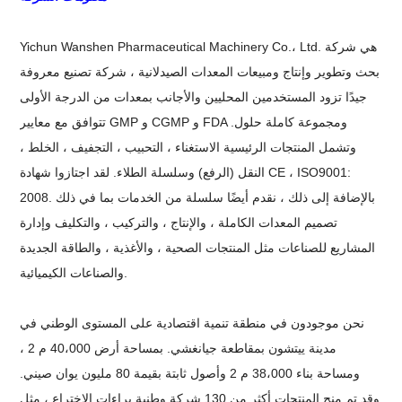
Yichun Wanshen Pharmaceutical Machinery Co.، Ltd. هي شركة
بحث وتطوير وإنتاج ومبيعات المعدات الصيدلانية ، شركة تصنيع معروفة
جيدًا تزود المستخدمين المحليين والأجانب بمعدات من الدرجة الأولى
تتوافق مع معايير GMP و CGMP و FDA ومجموعة كاملة حلول.
وتشمل المنتجات الرئيسية الاستغناء ، التحبيب ، التجفيف ، الخلط ،
النقل (الرفع) وسلسلة الطلاء. لقد اجتازوا شهادة CE ، ISO9001:
2008. بالإضافة إلى ذلك ، نقدم أيضًا سلسلة من الخدمات بما في ذلك
تصميم المعدات الكاملة ، والإنتاج ، والتركيب ، والتكليف وإدارة
المشاريع للصناعات مثل المنتجات الصحية ، والأغذية ، والطاقة الجديدة
والصناعات الكيميائية.
نحن موجودون في منطقة تنمية اقتصادية على المستوى الوطني في
مدينة ييتشون بمقاطعة جيانغشي. بمساحة أرض 40،000 م 2 ،
ومساحة بناء 38،000 م 2 وأصول ثابتة بقيمة 80 مليون يوان صيني.
وقد تم منح المنتجات أكثر من 130 شركة وطنية براءات الاختراع ، مثل