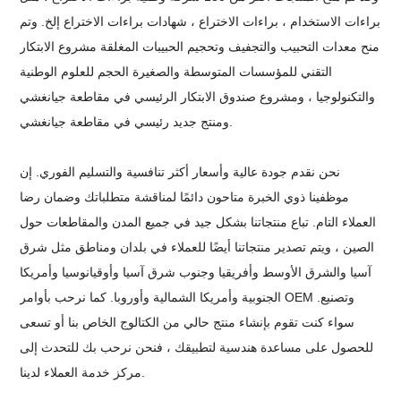
براءات الاستخدام ، براءات الاختراع ، شهادات براءات الاختراع إلخ. وتم
منح معدات التحبيب والتجفيف وتحجيم الحبيبات المغلقة مشروع الابتكار
التقني للمؤسسات المتوسطة والصغيرة الحجم للعلوم الوطنية
والتكنولوجيا ، ومشروع صندوق الابتكار الرئيسي في مقاطعة جيانغشي
ومنتج جديد رئيسي في مقاطعة جيانغشي.
نحن نقدم جودة عالية وأسعار أكثر تنافسية والتسليم الفوري. إن
موظفينا ذوي الخبرة متاحون دائمًا لمناقشة متطلباتك وضمان رضا
العملاء التام. تباع منتجاتنا بشكل جيد في جميع المدن والمقاطعات حول
الصين ، ويتم تصدير منتجاتنا أيضًا للعملاء في بلدان ومناطق مثل شرق
آسيا والشرق الأوسط وأفريقيا وجنوب شرق آسيا وأوقيانوسيا وأمريكا
الجنوبية وأمريكا الشمالية وأوروبا. كما نرحب بأوامر OEM وتصنيع.
سواء كنت تقوم بإنشاء منتج حالي من الكتالوج الخاص بنا أو تسعى
للحصول على مساعدة هندسية لتطبيقك ، فنحن نرحب بك للتحدث إلى
مركز خدمة العملاء لدينا.