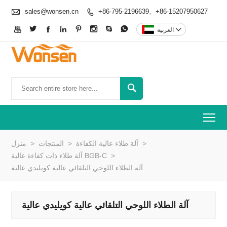

sales@wonsen.cn
+86-795-2196639、+86-15207950627










العربية

To
>
آلة طلاء عالية الكفاءة
>
المنتجات
>
منزل
>
آلة طلاء ذات كفاءة عالية BGB-C
آلة الطلاء اللوحي التلقائي عالية كويليدي عالية
آلة الطلاء اللوحي التلقائي عالية كويليدي عالية