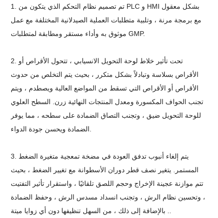
1. تم تصميم نظام التحكم الذي يتكون من PLC و HMI بشكل معقول
مع برمجة مرنة ، وتلبية متطلبات العملية الصيدلانية المختلفة مع عمل
موثوق به وأداء مستقر ومطابقة لمتطلبات GMP.
2. تحت تأثير خلاط لوحة التحويل الانسيابي ، تتحول الأقراص أو
الأقراص بسلاسة وتبادلاً بشكل متكرر ، بحيث يتم التخلص من حدوث
الأقراص أو الأقراص التي تسقط من المواضع العالية ويصطدم ، ويتم
تجنب الحواف المكسورة ومعدل المنتجات النهائية زرن. السطح العلوي
للوحة التحويل ضيق ، وتجنب التصاق الضمادة على سطحه ، مما يوفر
الضمادة ويحسن جودة الدواء.
3. يتم إلغاء أنبوب تدفق العودة في مضخة تمعجية متغيرة الضغط
المستمر. يتغير نصف قطر دوران الأسطوانة مع تغيير الضغط ، بحيث
تتم موازنة عجينة الإخراج وحجم اللصق تلقائيًا ، واستقرار تأثير التفتيت
، وتحسين نظام الرش ، وتجنب انسداد مسدس الرش ، وحفظ الضمادة
. بالإضافة إلى ذلك ، من السهل تنظيفها دون أي زوايا ميتة.