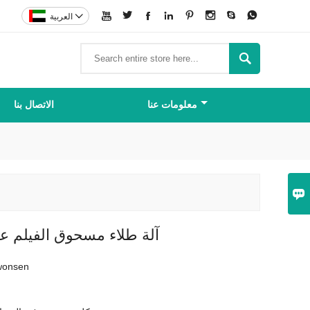









العربية

معلومات عنا
الاتصال بنا

آلة طلاء مسحوق الفيلم عال
wonsen