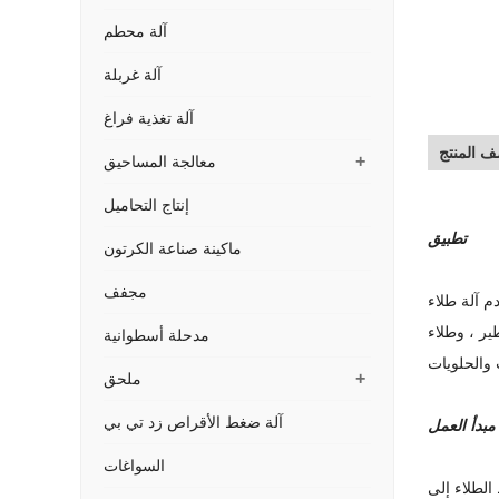
آلة محطم
آلة غربلة
آلة تغذية فراغ
 المنتج
+
معالجة المساحيق
إنتاج التحاميل
تطبيق
ماكينة صناعة الكرتون
مجفف
لدوائية والغذائية. يلبي متطلبات GMP ، وهو نوع من معدات الطلاء المتكاملة ميكانيكيًا وكهربائيًا
ير ، وطلاء
مدحلة أسطوانية
+
ملحق
آلة ضغط الأقراص زد تي بي
مبدأ العمل
السواغات
الطلاء إلى