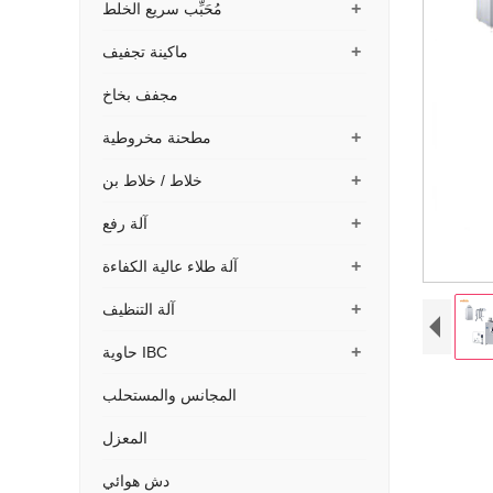
+
مُحَبِّب سريع الخلط
+
ماكينة تجفيف
مجفف بخاخ
+
مطحنة مخروطية
+
خلاط / خلاط بن
+
آلة رفع
+
آلة طلاء عالية الكفاءة
+
آلة التنظيف
+
حاوية IBC
المجانس والمستحلب
المعزل
دش هوائي