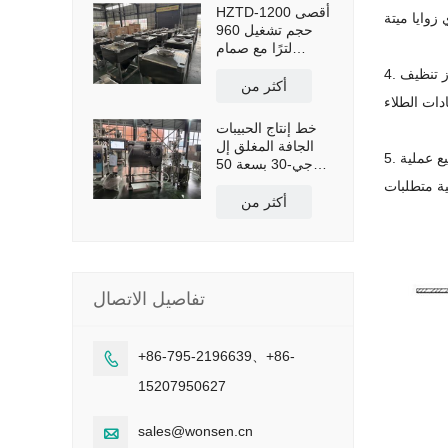
HZTD-1200 أقصى
حجم تشغيل 960
لترًا مع صمام
فراشة للتفريغ
4. إنها تتبنى مسدس الرش من النوع الجديد مع منطقة رش كبيرة ، وذات رش كبير ، واتجاه قابل للتعديل. لا تتأثر الفوهة بحجم التحميل ، يمكن لجهاز تنظيف
اليدوي
أكثر من
خط إنتاج الحبيبات
الجافة المغلق إل
5. يتم تحقيق العرض الكمي والتحكم في المعلمات التقنية. يمكن تجميع عملية SOP لتوجيه العملية باستخدام المؤشرات الكمية وضمان اتساق جودة كل دفعة
جي-30 بسعة 50
كجم/ساعة
أكثر من
تفاصيل الاتصال
+86-795-2196639、+86-

15207950627
sales@wonsen.cn
