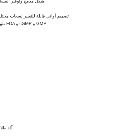
والتوسع scale هيكل مدمج وتوفير الم
متحرك design تصميم أواني قابلة للتغيير لسعات مختل
meet تلبية بالكامل لـ FDA و cGMP و GMP
آلة طلا