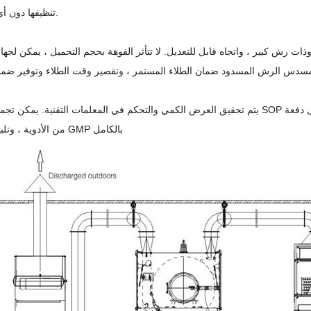
تنظيفها دون أي زوايا ميتة.
من الأدوية ، وتلبية متطلبات GMP بالكامل