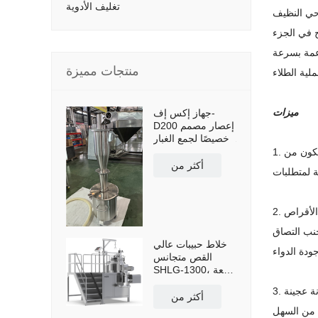
تغليف الأدوية
وحي النظيف
ج في الجزء
عمة بسرعة
منتجات مميزة
ميزات
جهاز إكس إف-
D200 إعصار مصمم
خصيصًا لجمع الغبار
وإعادة استخدامه،
1. تم تصميم نظام التحكم الذي يتكون من PLC و HMI بشكل معقول مع برمجة مرنة ، وتلبية متطلبات العملية الصيدلانية المختلفة مع عمل موثوق به وأداء
مزود بخزان تجميع
أكثر من
مسحوق سعة 50
لترًا وعربة نقل.
2. تحت تأثير خلاط لوحة التحويل الانسيابي ، تتحول الأقراص أو الأقراص بسلاسة وتبادلاً بشكل متكرر ، بحيث يتم التخلص من حدوث الأقراص أو الأقراص
جنب التصاق
خلاط حبيبات عالي
القص متجانس
SHLG-1300، سعة
فعالة 1300 لتر
3. يتم إلغاء أنبوب تدفق العودة في مضخة تمعجية متغيرة الضغط المستمر. يتغير نصف قطر دوران الأسطوانة مع تغيير الضغط ، بحيث تتم موازنة عجينة
أكثر من
، من السهل