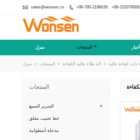

sales@wonsen.cn
+86-795-2196639、+86-152079506

خبار
المنتجات
منزل
>
آلة طلاء عالية الكفاءة
>
المنتجات
>
منزل
كفاءة
المنتجات
+
السرير المميع
خط تحبيب مغلق
مدحلة أسطوانية