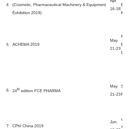
Apr.
4
(Cosmetic, Pharmaceutical Machinery & Equipment
Exhi
16-18
Exhibition 2019)
Kor
NEC
May
5
ACHEMA 2019
Exhi
21-23
Cent
May
São
th
6
24
edition FCE PHARMA
21-23
Paul
عارض
Jun.
7
CPhI China 2019
الجديد (SNIEC) ، اي