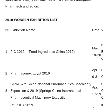
Pharmtech and so on.
2019 WONSEN EXHIBITION LIST
NO
Exhibition Name
Date
Ven
NEC
Mar.
1
FIC 2019 （Food Ingredients China 2019)
Exhi
18-20
Cent
Apr.
Egyp
2
Pharmaconex Egypt 2019
6-8
Cent
CIPM 57th China National Pharmaceutical Machinery
Chan
Apr.
3
Exposition & 2019 (Spring) China International
Conv
17-19
Pharmaceutical Machinery Exposition
Cen
COPHEX 2019
Kint