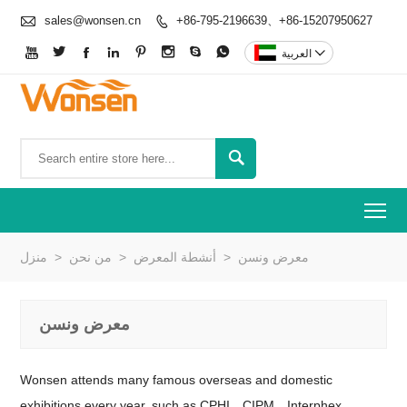

sales@wonsen.cn
+86-795-2196639、+86-15207950627









العربية


To
منزل
>
من نحن
>
أنشطة المعرض
>
معرض ونسن
معرض ونسن
Wonsen attends many famous overseas and domestic
exhibitions every year, such as CPHI，CIPM，Interphex,