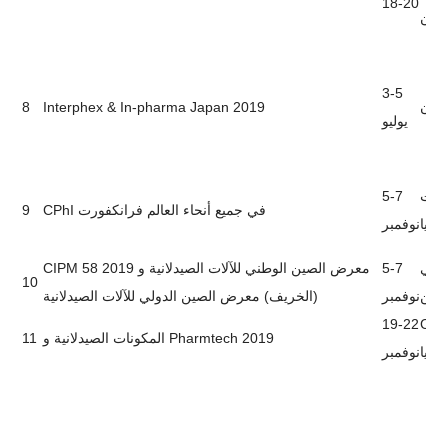
18-20
صين
3-5
8
Interphex & In-pharma Japan 2019
ابان
يوليو
5-7
ورت
9
CPhI في جميع أنحاء العالم فرانكفورت
انيا
نوفمبر
CIPM 58 معرض الصين الوطني للآلات الصيدلانية و 2019
5-7
دولي
10
لصين
نوفمبر
(الخريف) معرض الصين الدولي للآلات الصيدلانية
19-22
Crocu
11
المكونات الصيدلانية و Pharmtech 2019
وسيا
نوفمبر