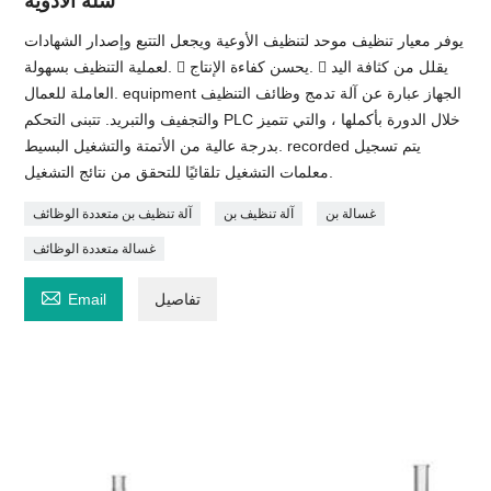
سلة الأدوية
يوفر معيار تنظيف موحد لتنظيف الأوعية ويجعل التتبع وإصدار الشهادات
لعملية التنظيف بسهولة.  يحسن كفاءة الإنتاج.  يقلل من كثافة اليد
العاملة للعمال. equipment الجهاز عبارة عن آلة تدمج وظائف التنظيف
والتجفيف والتبريد. تتبنى التحكم PLC خلال الدورة بأكملها ، والتي تتميز
بدرجة عالية من الأتمتة والتشغيل البسيط. recorded يتم تسجيل
معلمات التشغيل تلقائيًا للتحقق من نتائج التشغيل.
غسالة بن
آلة تنظيف بن
آلة تنظيف بن متعددة الوظائف
غسالة متعددة الوظائف

تفاصيل
Email