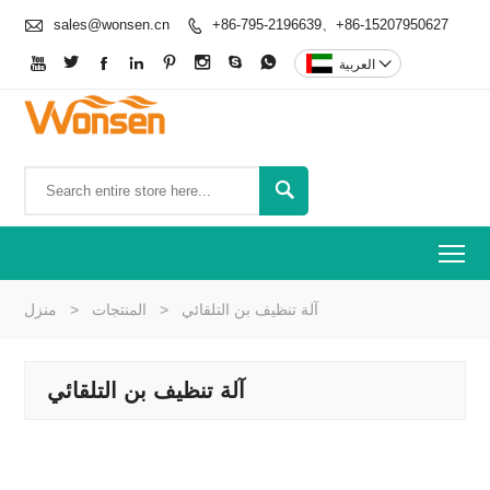

sales@wonsen.cn
+86-795-2196639、+86-15207950627










العربية

To
آلة تنظيف بن التلقائي
>
المنتجات
>
منزل
آلة تنظيف بن التلقائي