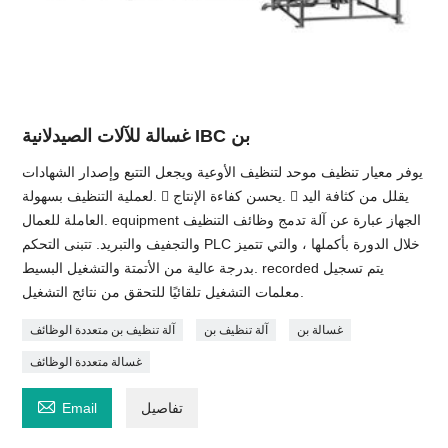
غسالة للآلات الصيدلانية IBC بن
يوفر معيار تنظيف موحد لتنظيف الأوعية ويجعل التتبع وإصدار الشهادات
لعملية التنظيف بسهولة.  يحسن كفاءة الإنتاج.  يقلل من كثافة اليد
العاملة للعمال. equipment الجهاز عبارة عن آلة تدمج وظائف التنظيف
والتجفيف والتبريد. تتبنى التحكم PLC خلال الدورة بأكملها ، والتي تتميز
بدرجة عالية من الأتمتة والتشغيل البسيط. recorded يتم تسجيل
معلمات التشغيل تلقائيًا للتحقق من نتائج التشغيل.
غسالة بن
آلة تنظيف بن
آلة تنظيف بن متعددة الوظائف
غسالة متعددة الوظائف

تفاصيل
Email