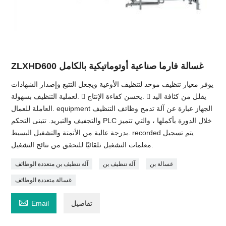
ZLXHD600 غسالة فارما صناعية أوتوماتيكية بالكامل
يوفر معيار تنظيف موحد لتنظيف الأوعية ويجعل التتبع وإصدار الشهادات
لعملية التنظيف بسهولة.  يحسن كفاءة الإنتاج.  يقلل من كثافة اليد
العاملة للعمال. equipment الجهاز عبارة عن آلة تدمج وظائف التنظيف
والتجفيف والتبريد. تتبنى التحكم PLC خلال الدورة بأكملها ، والتي تتميز
بدرجة عالية من الأتمتة والتشغيل البسيط. recorded يتم تسجيل
معلمات التشغيل تلقائيًا للتحقق من نتائج التشغيل.
غسالة بن
آلة تنظيف بن
آلة تنظيف بن متعددة الوظائف
غسالة متعددة الوظائف

تفاصيل
Email