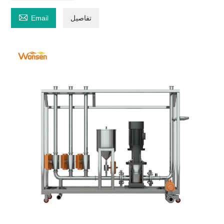

تفاصيل
Email