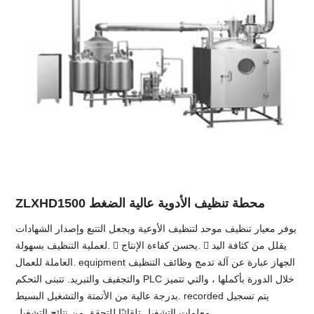
ZLXHD1500 محطة تنظيف الأدوية عالية الضغط
يوفر معيار تنظيف موحد لتنظيف الأوعية ويجعل التتبع وإصدار الشهادات
لعملية التنظيف بسهولة.  يحسن كفاءة الإنتاج.  يقلل من كثافة اليد
العاملة للعمال. equipment الجهاز عبارة عن آلة تدمج وظائف التنظيف
والتجفيف والتبريد. تتبنى التحكم PLC خلال الدورة بأكملها ، والتي تتميز
بدرجة عالية من الأتمتة والتشغيل البسيط. recorded يتم تسجيل
معلمات التشغيل تلقائيًا للتحقق من نتائج التشغيل.