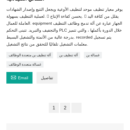
يوفر معيار تنظيف موحد لتنظيف الأوعية ويجعل التتبع وإصدار الشهادات
لعملية التنظيف بسهولة.  يحسن كفاءة الإنتاج.  يقلل من كثافة اليد
العاملة للعمال. equipment الجهاز عبارة عن آلة تدمج وظائف التنظيف
والتجفيف والتبريد. تتبنى التحكم PLC خلال الدورة بأكملها ، والتي تتميز
بدرجة عالية من الأتمتة والتشغيل البسيط. recorded يتم تسجيل
معلمات التشغيل تلقائيًا للتحقق من نتائج التشغيل.
غسالة بن
آلة تنظيف بن
آلة تنظيف بن متعددة الوظائف
غسالة متعددة الوظائف

تفاصيل
Email
1
2