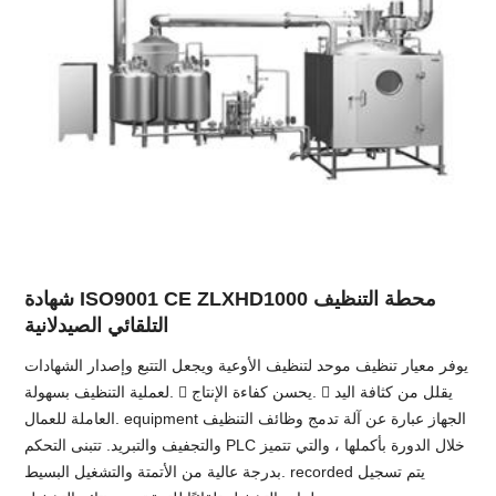
شهادة ISO9001 CE ZLXHD1000 محطة التنظيف
التلقائي الصيدلانية
يوفر معيار تنظيف موحد لتنظيف الأوعية ويجعل التتبع وإصدار الشهادات
لعملية التنظيف بسهولة.  يحسن كفاءة الإنتاج.  يقلل من كثافة اليد
العاملة للعمال. equipment الجهاز عبارة عن آلة تدمج وظائف التنظيف
والتجفيف والتبريد. تتبنى التحكم PLC خلال الدورة بأكملها ، والتي تتميز
بدرجة عالية من الأتمتة والتشغيل البسيط. recorded يتم تسجيل