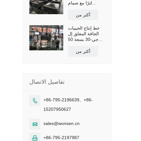
لترًا مع صمام
فراشة للتفريغ
اليدوي
أكثر من
خط إنتاج الحبيبات
الجافة المغلق إل
جي-30 بسعة 50
كجم/ساعة
أكثر من
تفاصيل الاتصال
+86-795-2196639、+86-

15207950627
sales@wonsen.cn

+86-795-2197987
