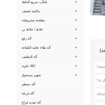
+
مُحَبِّب سريع الخلط
+
ماكينة تجفيف
+
مطحنة مخروطية
+
خلاط / خلاط بن
+
آلة رفع
+
آلة طلاء عالية الكفاءة
+
آلة التنظيف
+
حاوية IBC
+
تجهيز مسحوق
آلة محطم
آلة غربلة
آلة تغذية فراغ