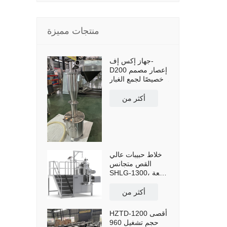
منتجات مميزة
جهاز إكس إف-
D200 إعصار مصمم
خصيصًا لجمع الغبار
وإعادة استخدامه،
مزود بخزان تجميع
أكثر من
مسحوق سعة 50
لترًا وعربة نقل.
خلاط حبيبات عالي
القص متجانس
SHLG-1300، سعة
فعالة 1300 لتر
أكثر من
HZTD-1200 أقصى
حجم تشغيل 960