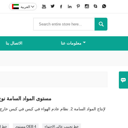









العربية

معلومات عنا
الاتصال بنا

OEB 4 مستوى المواد السامة
خط تحبيب عالي الاحتواء
مستوى OEB 4
خط إن