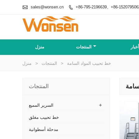

sales@wonsen.cn
+86-795-2196639、+86-152079506

خبار
المنتجات
منزل
خط تحبيب المواد السامة
>
المنتجات
>
منزل
سامة
المنتجات
+
السرير المميع
خط تحبيب مغلق
مدحلة أسطوانية