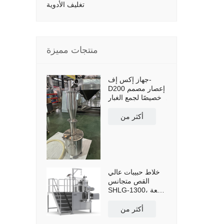
تغليف الأدوية
منتجات مميزة
جهاز إكس إف-
D200 إعصار مصمم
خصيصًا لجمع الغبار
وإعادة استخدامه،
مزود بخزان تجميع
أكثر من
مسحوق سعة 50
لترًا وعربة نقل.
خلاط حبيبات عالي
القص متجانس
SHLG-1300، سعة
فعالة 1300 لتر
أكثر من