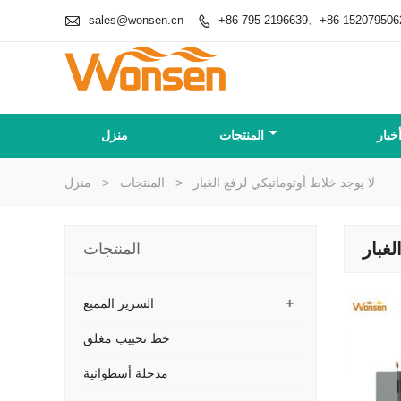

sales@wonsen.cn
+86-795-2196639、+86-152079506

خبار
المنتجات
منزل
لا يوجد خلاط أوتوماتيكي لرفع الغبار
>
المنتجات
>
منزل
لغبار
المنتجات
+
السرير المميع
خط تحبيب مغلق
مدحلة أسطوانية