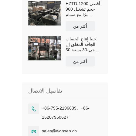
HZTD-1200 أقصى
حجم تشغيل 960
لترًا مع صمام
فراشة للتفريغ
اليدوي
أكثر من
خط إنتاج الحبيبات
الجافة المغلق إل
جي-30 بسعة 50
كجم/ساعة
أكثر من
تفاصيل الاتصال
+86-795-2196639、+86-

15207950627
sales@wonsen.cn
