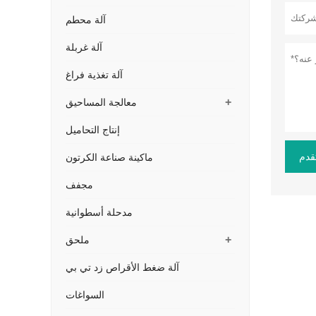
آلة محطم
آلة غربلة
آلة تغذية فراغ
+
معالجة المساحيق
إنتاج التحاميل
قدم
ماكينة صناعة الكرتون
مجفف
مدحلة أسطوانية
+
ملحق
آلة ضغط الأقراص زد تي بي
السواغات